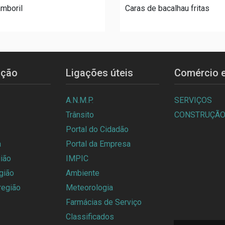
amboril
Caras de bacalhau fritas
ição
Ligações úteis
Comércio e
A.N.M.P.
SERVIÇOS
Trânsito
CONSTRUÇÃ
Portal do Cidadão
a
Portal da Empresa
ião
IMPIC
gião
Ambiente
região
Meteorologia
Farmácias de Serviço
Classificados