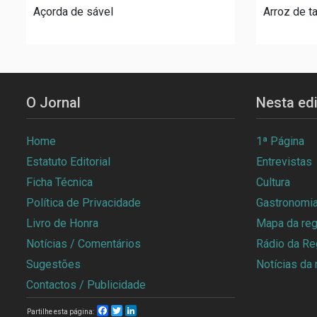
Açorda de sável
Arroz de t
O Jornal
Nesta ed
Home
1ª Página
Estatuto Editorial
Entrevistas
Ficha Técnica
Cultura
Política de Privacidade
Gastronomi
Livro de Honra
Mapa da reg
Notícias / Comentários
Rádio da Re
Sugestões
Notícias da 
Contactos / Publicidade
Facebook
Twitter
LinkedIn
Partilhe esta página: