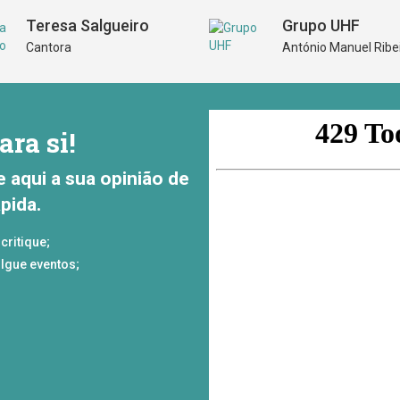
Teresa Salgueiro
Grupo UHF
Cantora
António Manuel Ribe
ara si!
e aqui a sua opinião de
pida.
critique;
lgue eventos;