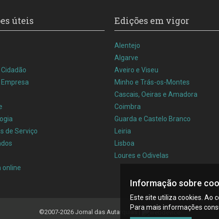
es úteis
Edições em vigor
Alentejo
Algarve
o Cidadão
Aveiro e Viseu
a Empresa
Minho e Trás-os-Montes
Cascais, Oeiras e Amadora
e
Coimbra
ogia
Guarda e Castelo Branco
s de Serviço
Leiria
ados
Lisboa
Loures e Odivelas
a online
Informação sobre coo
Este site utiliza cookies. Ao 
Para mais informações cons
©2007-2026 Jornal das Autarquias |