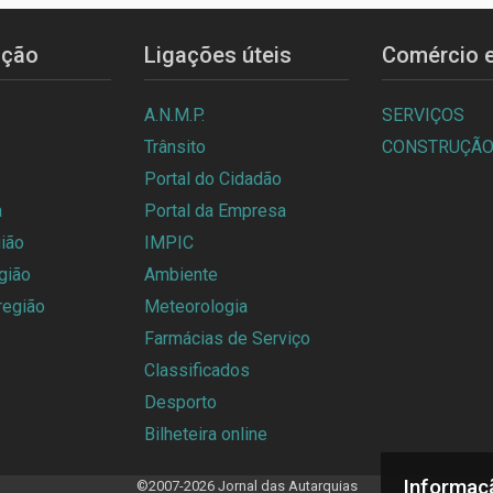
ição
Ligações úteis
Comércio e
A.N.M.P.
SERVIÇOS
Trânsito
CONSTRUÇÃ
Portal do Cidadão
a
Portal da Empresa
ião
IMPIC
gião
Ambiente
região
Meteorologia
Farmácias de Serviço
Classificados
Desporto
Bilheteira online
Informaç
©2007-2026 Jornal das Autarquias