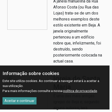
A janela manuelina da Rua
Afonso Costa (ou Rua das
Lojas) trata-se de um dos
melhores exemplos deste
estilo existente em Beja. A
janela originalmente
pertenceu a um edifício
nobre que, infelizmente, foi
destruído, sendo
posteriormente colocada na
actual casa.
Informação sobre cookies
Igreja de Santa
Este site utiliza cookies. Ao continuar a navegar estará a aceitar a
Maria
sua utilização.
Para mais informações consulte a nossa
política de privacidade
.
É uma das mais antigas
Aceitar e continuar
igrejas de Beja e, segundo
alguns autores, terá