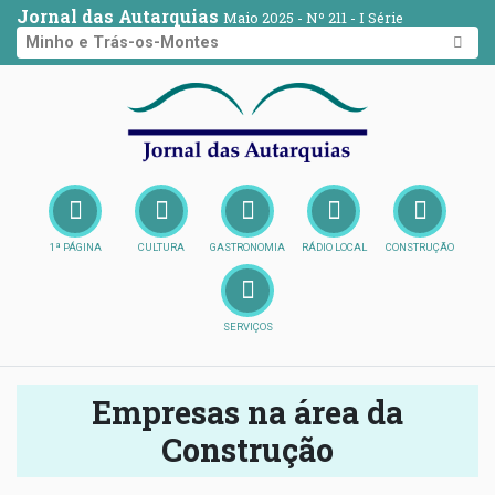
Jornal das Autarquias
Maio 2025 - Nº 211 - I Série
Minho e Trás-os-Montes
1ª PÁGINA
CULTURA
GASTRONOMIA
RÁDIO LOCAL
CONSTRUÇÃO
SERVIÇOS
Empresas na área da
Construção