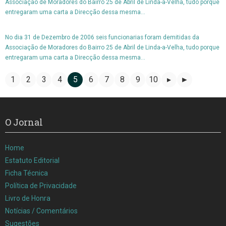
Associação de Moradores do Bairro 25 de Abril de Linda-a-Velha, tudo porque
entregaram uma carta a Direcção dessa mesma...
No dia 31 de Dezembro de 2006 seis funcionarias foram demitidas da
Associação de Moradores do Bairro 25 de Abril de Linda-a-Velha, tudo porque
entregaram uma carta a Direcção dessa mesma...
1
2
3
4
5
6
7
8
9
10
▸
►
O Jornal
Home
Estatuto Editorial
Ficha Técnica
Política de Privacidade
Livro de Honra
Notícias / Comentários
Sugestões