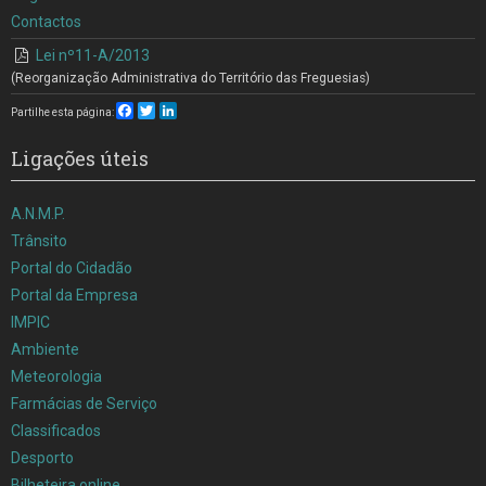
Contactos
Lei nº11-A/2013
(Reorganização Administrativa do Território das Freguesias)
Facebook
Twitter
LinkedIn
Partilhe esta página:
Ligações úteis
A.N.M.P.
Trânsito
Portal do Cidadão
Portal da Empresa
IMPIC
Ambiente
Meteorologia
Farmácias de Serviço
Classificados
Desporto
Bilheteira online