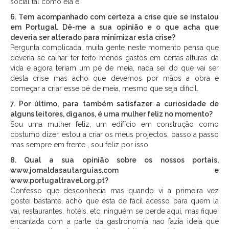
social tal como ela é.
6. Tem acompanhado com certeza a crise que se instalou
em Portugal. Dê-me a sua opinião e o que acha que
deveria ser alterado para minimizar esta crise?
Pergunta complicada, muita gente neste momento pensa que
deveria se calhar ter feito menos gastos em certas alturas da
vida e agora teriam um pé de meia, nada sei do que vai ser
desta crise mas acho que devemos por mãos a obra e
começar a criar esse pé de meia, mesmo que seja dificil.
7. Por último, para também satisfazer a curiosidade de
alguns leitores, diga­nos, é uma mulher feliz no momento?
Sou uma mulher feliz, um edifício em construção como
costumo dizer, estou a criar os meus projectos, passo a passo
mas sempre em frente , sou feliz por isso
8. Qual a sua opinião sobre os nossos portais,
www.jornaldasautarguias.com e
www.portugaltravel.org.pt?
Confesso que desconhecia mas quando vi a primeira vez
gostei bastante, acho que esta de fácil acesso para quem la
vai, restaurantes, hotéis, etc, ninguém se perde aqui, mas fiquei
encantada com a parte da gastronomia nao fazia ideia que