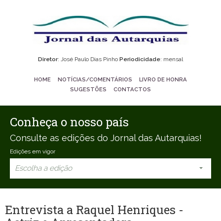
Diretor
: José Paulo Dias Pinho
Periodicidade
: mensal
HOME
NOTÍCIAS/COMENTÁRIOS
LIVRO DE HONRA
SUGESTÕES
CONTACTOS
Conheça o nosso país
Consulte as edições do Jornal das Autarquias!
Edições em vigor
Escolha a edição
Entrevista a Raquel Henriques -