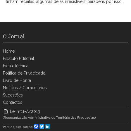
tinham receitas, algumas delas irresistíveis, parabéns por isso.
O Jornal
Home
Estatuto Editorial
Ficha Técnica
Política de Privacidade
Livro de Honra
Notícias / Comentários
Sugestões
Contactos
Lei nº11-A/2013
(Reorganização Administrativa do Território das Freguesias)
Facebook
Twitter
LinkedIn
Partilhe esta página: