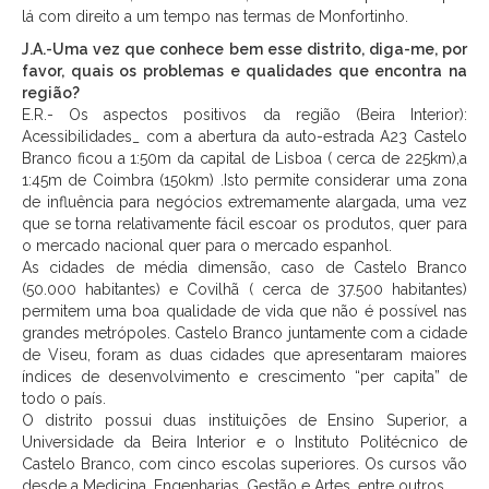
lá com direito a um tempo nas termas de Monfortinho.
J.A.-Uma vez que conhece bem esse distrito, diga-me, por
favor, quais os problemas e qualidades que encontra na
região?
E.R.- Os aspectos positivos da região (Beira Interior):
Acessibilidades_ com a abertura da auto-estrada A23 Castelo
Branco ficou a 1:50m da capital de Lisboa ( cerca de 225km),a
1:45m de Coimbra (150km) .Isto permite considerar uma zona
de influência para negócios extremamente alargada, uma vez
que se torna relativamente fácil escoar os produtos, quer para
o mercado nacional quer para o mercado espanhol.
As cidades de média dimensão, caso de Castelo Branco
(50.000 habitantes) e Covilhã ( cerca de 37.500 habitantes)
permitem uma boa qualidade de vida que não é possível nas
grandes metrópoles. Castelo Branco juntamente com a cidade
de Viseu, foram as duas cidades que apresentaram maiores
índices de desenvolvimento e crescimento “per capita” de
todo o país.
O distrito possui duas instituições de Ensino Superior, a
Universidade da Beira Interior e o Instituto Politécnico de
Castelo Branco, com cinco escolas superiores. Os cursos vão
desde a Medicina, Engenharias, Gestão e Artes, entre outros.