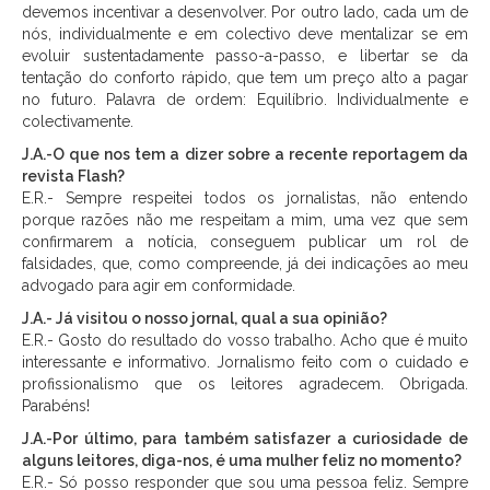
devemos incentivar a desenvolver. Por outro lado, cada um de
nós, individualmente e em colectivo deve mentalizar se em
evoluir sustentadamente passo-a-passo, e libertar se da
tentação do conforto rápido, que tem um preço alto a pagar
no futuro. Palavra de ordem: Equilíbrio. Individualmente e
colectivamente.
J.A.-O que nos tem a dizer sobre a recente reportagem da
revista Flash?
E.R.- Sempre respeitei todos os jornalistas, não entendo
porque razões não me respeitam a mim, uma vez que sem
confirmarem a notícia, conseguem publicar um rol de
falsidades, que, como compreende, já dei indicações ao meu
advogado para agir em conformidade.
J.A.- Já visitou o nosso jornal, qual a sua opinião?
E.R.- Gosto do resultado do vosso trabalho. Acho que é muito
interessante e informativo. Jornalismo feito com o cuidado e
profissionalismo que os leitores agradecem. Obrigada.
Parabéns!
J.A.-Por último, para também satisfazer a curiosidade de
alguns leitores, diga-nos, é uma mulher feliz no momento?
E.R.- Só posso responder que sou uma pessoa feliz. Sempre