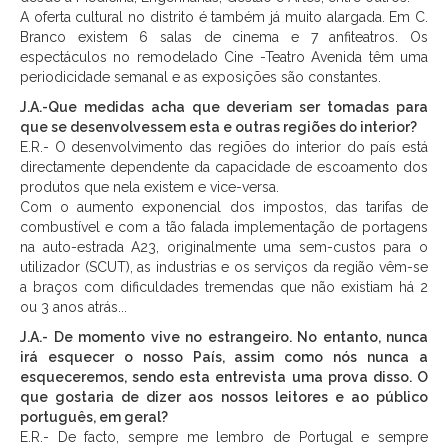
A oferta cultural no distrito é também já muito alargada. Em C.
Branco existem 6 salas de cinema e 7 anfiteatros. Os
espectáculos no remodelado Cine -Teatro Avenida têm uma
periodicidade semanal e as exposições são constantes.
J.A.-Que medidas acha que deveriam ser tomadas para
que se desenvolvessem esta e outras regiões do interior?
E.R.- O desenvolvimento das regiões do interior do país está
directamente dependente da capacidade de escoamento dos
produtos que nela existem e vice-versa.
Com o aumento exponencial dos impostos, das tarifas de
combustível e com a tão falada implementação de portagens
na auto-estrada A23, originalmente uma sem-custos para o
utilizador (SCUT), as industrias e os serviços da região vêm-se
a braços com dificuldades tremendas que não existiam há 2
ou 3 anos atrás...
J.A.- De momento vive no estrangeiro. No entanto, nunca
irá esquecer o nosso País, assim como nós nunca a
esqueceremos, sendo esta entrevista uma prova disso. O
que gostaria de dizer aos nossos leitores e ao público
português, em geral?
E.R.- De facto, sempre me lembro de Portugal e sempre