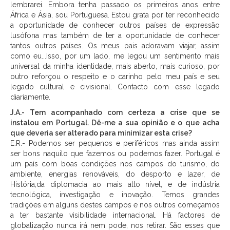
lembrarei. Embora tenha passado os primeiros anos entre
África e Ásia, sou Portuguesa. Estou grata por ter reconhecido
a oportunidade de conhecer outros países de expressão
lusófona mas também de ter a oportunidade de conhecer
tantos outros países. Os meus pais adoravam viajar, assim
como eu...Isso, por um lado, me legou um sentimento mais
universal da minha identidade, mais aberto, mais curioso, por
outro reforçou o respeito e o carinho pelo meu país e seu
legado cultural e civisional. Contacto com esse legado
diariamente.
J.A.- Tem acompanhado com certeza a crise que se
instalou em Portugal. Dê-me a sua opinião e o que acha
que deveria ser alterado para minimizar esta crise?
E.R.- Podemos ser pequenos e periféricos mas ainda assim
ser bons naquilo que fazemos ou podemos fazer. Portugal é
um país com boas condições nos campos do turismo, do
ambiente, energias renováveis, do desporto e lazer, de
História,da diplomacia ao mais alto nível, e de indústria
tecnológica, investigação e inovação. Temos grandes
tradições em alguns destes campos e nos outros começamos
a ter bastante visibilidade internacional. Há factores de
globalização nunca irá nem pode, nos retirar. São esses que