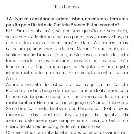
Elsa Raposo
J.A.- Nasceu em Angola, adora Lisboa, no entanto, tem uma
paixão pelo Distrito de Castelo Branco. Estou correcto?
E.R.- Sim...a minha mãe, só por uma questão de segurança,
veio sempre à Metrópole para os partos dos 3 mais velhos, eu
e mais dois rapazes, meus irmãos claro. As minhas irmãs
nasceram já, anos mais tarde, em Macau. O que conta, e é
sentido profundamente, é que, neste caso, é onde de facto
fomos criados, e os primeiros anos de nossas vidas são
fundamentais. Digo sempre que sou Angolana. E´ um registo
interno muito forte, a minha matriz espiritual encontra - se em
África...
Adoro o encanto de Lisboa e a sua magnifica luz. Castelo
Branco é a cidade berço do meu pai, embora tenha vindo para
Lisboa estudar para o colégio militar. O meu avô Joaquim era
militar também. No entanto, não esqueço os "curtos" meses de
Setembro, passando também por Penamacor. Tenho belas
memórias das vindimas...dos amigos...da apanha da
azeitona...belo azeite que sempre há em casa, do belíssimo
cheiro do alambique da aguardente...maravilhoso!
Os meus filhos, a minha família, todos os anos passamos por